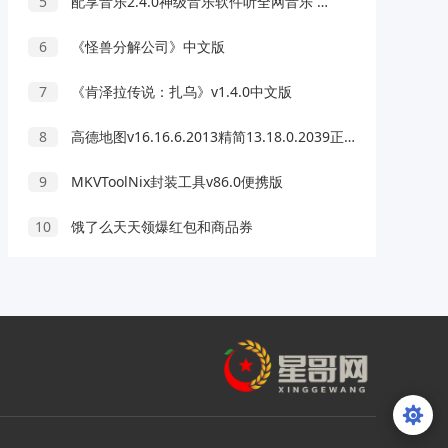
5
配享音乐2.4.0神级音乐软件听全网音乐 可无损音乐下载
6
《怪兽分解公司》中文版
7
《肯泽拉传说：扎乌》v1.4.0中文版
8
高德地图v16.16.6.2013精简13.18.0.2039正式版
9
MKVToolNix封装工具v86.0便携版
10
饿了么天天领爆红包和商品券