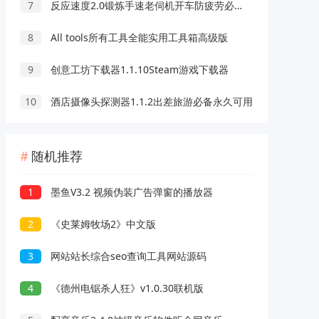
7
反应速度2.0锻炼手速老伺机开车防疲劳必备
8
All tools所有工具全能实用工具箱高级版
9
创意工坊下载器1.1.10Steam游戏下载器
10
酒店摄像头探测器1.1.2出差旅游必备永久可用
随机推荐
1
墨鱼V3.2 视频伪装广告弹窗的播放器
2
《史莱姆牧场2》中文版
3
网站站长综合seo查询工具网站源码
4
《德州电锯杀人狂》v1.0.30联机版