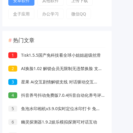
安卓软件
其他软件
上传下载
盒子应用
办公学习
微信QQ
热门文章
1
Tisk1.5.5国产免科技看全球小姐姐超级丝滑
2
AI换脸1.02 解锁会员无限制无违禁换脸 支持照片/视频
3
星果 Ai交互剧情解锁支线 对话驱动交互故事剧情
4
抖音养号抖动免费版7.0.4抖音自动化养号评论脚本
5
鱼泡水印相机v3.9.0实时定位水印打卡 免费无广告
6
幽灵探测器1.9.2娱乐模拟探测可对话互动