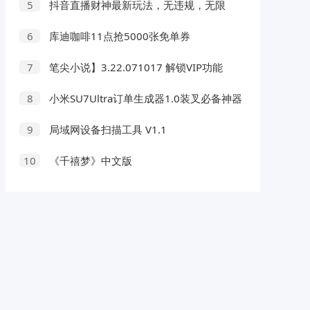
抖音直播财神最新玩法，无违规，无限
5
流，日入几张
库迪咖啡11点抢5000张免单券
6
笔尖小说】3.22.071017 解锁VIP功能
7
小米SU7Ultra订单生成器1.0装叉必备神器
8
局域网设备扫描工具 V1.1
9
《千禧梦》中文版
10