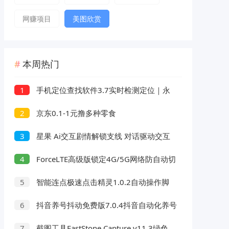
网赚项目
美图欣赏
本周热门
手机定位查找软件3.7实时检测定位｜永
1
久可用
京东0.1-1元撸多种零食
2
星果 Ai交互剧情解锁支线 对话驱动交互
3
故事剧情
ForceLTE高级版锁定4G/5G网络防自动切
4
智能连点极速点击精灵1.0.2自动操作脚
5
本录制解放双手
抖音养号抖动免费版7.0.4抖音自动化养号
6
评论脚本
截图工具FastStone Capture v11.3绿色
7