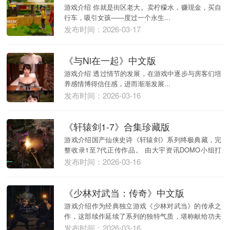
游戏介绍 你就是街区老大。卖柠檬水，赚现金，买自
行车，吸引女孩——度过一个永生...
发布时间：2026-03-17
《与Ni在一起》中文版
游戏介绍 透过情节的发展，在游戏中逐步与房客们培
养感情博得信任感，进而渐渐发展...
发布时间：2026-03-16
《轩辕剑1-7》合集珍藏版
游戏介绍国产仙侠史诗《轩辕剑》系列终极典藏，完
整收录1至7代正传作品。 由大宇资讯DOMO小组打
造...
发布时间：2026-03-16
《少林对武当：传奇》中文版
游戏介绍作为经典独立游戏《少林对武当》的传承之
作，这部续作延续了系列的独特气质，堪称献给功夫
电影与...
发布时间：2026-03-16