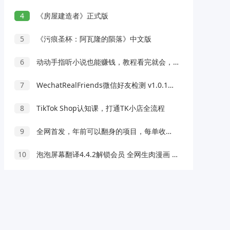
4
《房屋建造者》正式版
5
《污痕圣杯：阿瓦隆的陨落》中文版
6
动动手指听小说也能赚钱，教程看完就会，当天做秒见收益，新手小白认真&#8230;
7
WechatRealFriends微信好友检测 v1.0.1绿色版
8
TikTok Shop认知课，打通TK小店全流程
9
全网首发，年前可以翻身的项目，每单收益在300-3000之间，利润空间非常的大
10
泡泡屏幕翻译4.4.2解锁会员 全网生肉漫画 小说终结工具