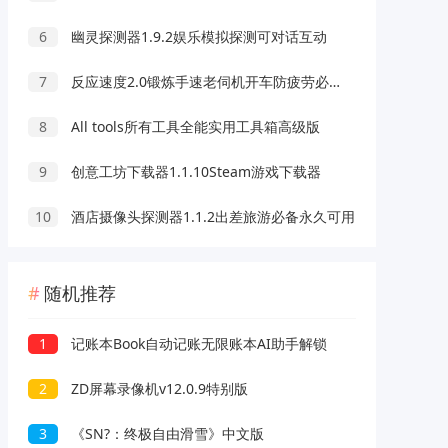
6
幽灵探测器1.9.2娱乐模拟探测可对话互动
7
反应速度2.0锻炼手速老伺机开车防疲劳必备
8
All tools所有工具全能实用工具箱高级版
9
创意工坊下载器1.1.10Steam游戏下载器
10
酒店摄像头探测器1.1.2出差旅游必备永久可用
随机推荐
1
记账本Book自动记账无限账本AI助手解锁
2
ZD屏幕录像机v12.0.9特别版
3
《SN?：终极自由滑雪》中文版