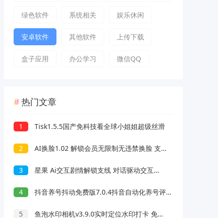
绿色软件
系统相关
娱乐休闲
安卓软件
其他软件
上传下载
盒子应用
办公学习
微信QQ
热门文章
1
Tisk1.5.5国产免科技看全球小姐姐超级丝滑
2
AI换脸1.02 解锁会员无限制无违禁换脸 支持照片/视频
3
星果 Ai交互剧情解锁支线 对话驱动交互故事剧情
4
抖音养号抖动免费版7.0.4抖音自动化养号评论脚本
5
鱼泡水印相机v3.9.0实时定位水印打卡 免费无广告