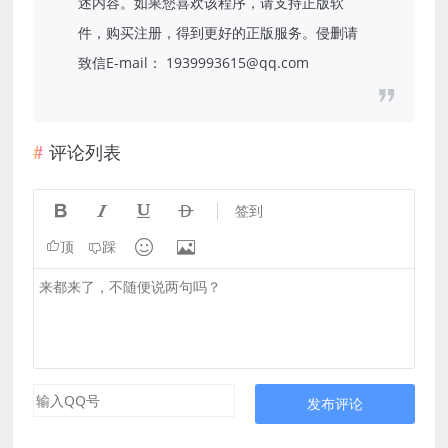
述内容。如果您喜欢该程序，请支持正版软
件，购买注册，得到更好的正版服务。侵删请
致信E-mail： 1939993615@qq.com
评论列表




签到


顶
踩
发布评论