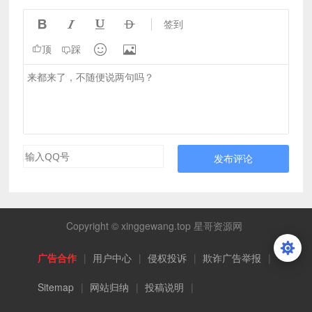




签到


顶
踩
发布评论
Copyright © xinggewang.top 星哥资源网
广告合作
|
用户中心
|
侵权投诉
|
欺诈广告举报
|
Sitemap
|
网站归纳
|
投稿说明
|