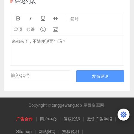
评论列表




签到


顶
踩
发布评论
Copyright © xinggewang.top 星哥资源网
广告合作
|
用户中心
|
侵权投诉
|
欺诈广告举报
|
Sitemap
|
网站归纳
|
投稿说明
|