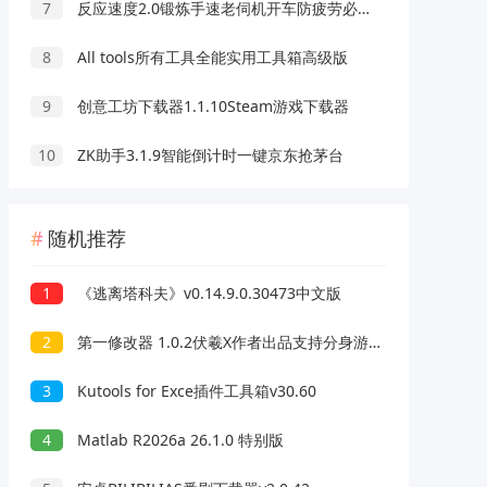
7
反应速度2.0锻炼手速老伺机开车防疲劳必备
8
All tools所有工具全能实用工具箱高级版
9
创意工坊下载器1.1.10Steam游戏下载器
10
ZK助手3.1.9智能倒计时一键京东抢茅台
随机推荐
1
《逃离塔科夫》v0.14.9.0.30473中文版
2
第一修改器 1.0.2伏羲X作者出品支持分身游戏变速
3
Kutools for Exce插件工具箱v30.60
4
Matlab R2026a 26.1.0 特别版