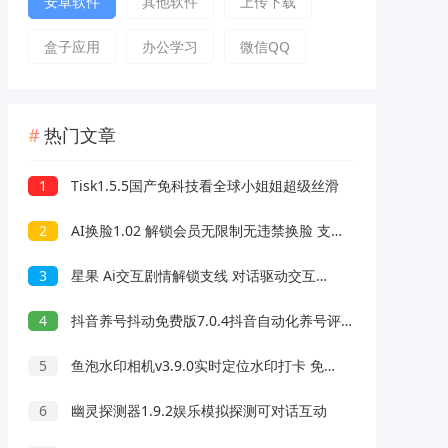
安卓软件
其他软件
上传下载
盒子应用
办公学习
微信QQ
热门文章
1
Tisk1.5.5国产免科技看全球小姐姐超级丝滑
2
AI换脸1.02 解锁会员无限制无违禁换脸 支持照片/视频
3
星果 Ai交互剧情解锁支线 对话驱动交互故事剧情
4
抖音养号抖动免费版7.0.4抖音自动化养号评论脚本
5
鱼泡水印相机v3.9.0实时定位水印打卡 免费无广告
6
幽灵探测器1.9.2娱乐模拟探测可对话互动