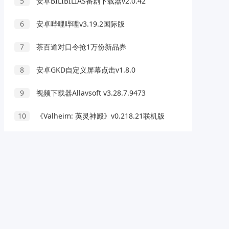
5
安卓BILIBILIAS番剧下载器v2.0.42
6
安卓哔哩哔哩v3.19.2国际版
7
茶百道对口令抢1万份新品券
8
安卓GKD自定义屏幕点击v1.8.0
9
视频下载器Allavsoft v3.28.7.9473
10
《Valheim: 英灵神殿》v0.218.21联机版