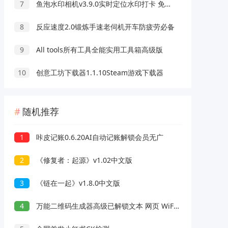
7
鱼泡水印相机v3.9.0实时定位水印打卡 免费无广告
8
反应速度2.0锻炼手速老伺机开车防疲劳必备
9
All tools所有工具全能实用工具箱高级版
10
创意工坊下载器1.1.10Steam游戏下载器
随机推荐
1
咔皮记账0.6.20AI自动记账解锁会员无广
2
《修复者：起源》v1.02中文版
3
《链在一起》v1.8.0中文版
4
万能二维码生成器高级已解锁文本 网页 WiFi 等等都行