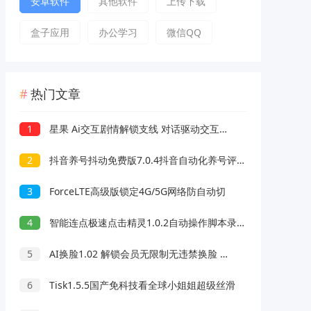
安卓软件
其他软件
上传下载
盒子应用
办公学习
微信QQ
热门文章
1
星果 Ai交互剧情解锁支线 对话驱动交互故事剧情
2
抖音养号抖动免费版7.0.4抖音自动化养号评论脚本
3
ForceLTE高级版锁定4G/5G网络防自动切
4
智能连点极速点击精灵1.0.2自动操作脚本录制解放双手
5
AI换脸1.02 解锁会员无限制无违禁换脸 支持照片/视频
6
Tisk1.5.5国产免科技看全球小姐姐超级丝滑