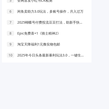
5
全网首发小红书CK检测
6
闲鱼卖助力3.0玩法，多账号操作，月入过万
7
2025蝴蝶号付费投流豆豆打法，助新手快速掌握付费流量撬动自然流的核心玩法
8
Epic免费喜+1《骑士精神2》
9
淘宝天降福利1元撸实物包邮
10
2025年今日头条最新暴利玩法3.0，一键生成爆款，轻松实现矩阵日入3000+