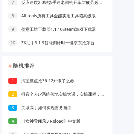
7
反应速度2.0锻炼手速老伺机开车防疲劳必备
8
All tools所有工具全能实用工具箱高级版
9
创意工坊下载器1.1.10Steam游戏下载器
10
ZK助手3.1.9智能倒计时一键京东抢茅台
随机推荐
1
淘宝整点抢36-12亓饿了么券
2
抖音个人IP系统落地实操大课，实操课程，辅助落地
3
关系高手如何实现财务自由
4
《女神异闻录3 Reload》中文版