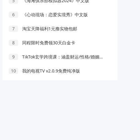
5
《海滩俱乐部模拟器2024》中文版
6
《心动现场：恋爱实境秀》中文版
7
淘宝天降福利1元撸实物包邮
8
同程限时免费领30天白金卡
9
TikTok玄学跨境课：涵盖财运/性格/婚姻爱情/健康/事业等12个核心命理领域
10
我的电视TV v2.0.9免费纯净版