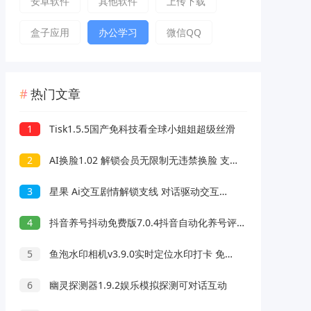
安卓软件
其他软件
上传下载
盒子应用
办公学习
微信QQ
热门文章
1
Tisk1.5.5国产免科技看全球小姐姐超级丝滑
2
AI换脸1.02 解锁会员无限制无违禁换脸 支持照片/视频
3
星果 Ai交互剧情解锁支线 对话驱动交互故事剧情
4
抖音养号抖动免费版7.0.4抖音自动化养号评论脚本
5
鱼泡水印相机v3.9.0实时定位水印打卡 免费无广告
6
幽灵探测器1.9.2娱乐模拟探测可对话互动