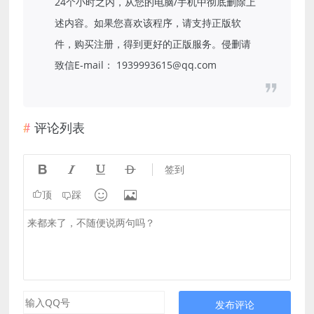
24个小时之内，从您的电脑/手机中彻底删除上
述内容。如果您喜欢该程序，请支持正版软
件，购买注册，得到更好的正版服务。侵删请
致信E-mail： 1939993615@qq.com
评论列表




签到


顶
踩
发布评论