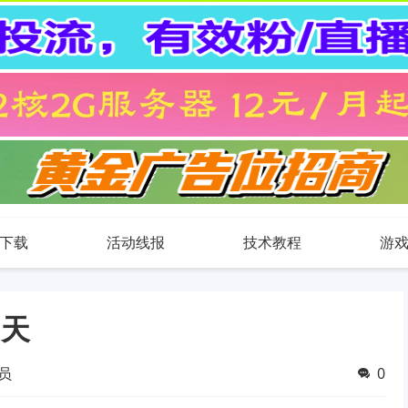
下载
活动线报
技术教程
游
5天
员
0