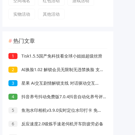
空间域名
红包活动
游戏活动
实物活动
其他活动
热门文章
1
Tisk1.5.5国产免科技看全球小姐姐超级丝滑
2
AI换脸1.02 解锁会员无限制无违禁换脸 支持照片/视频
3
星果 Ai交互剧情解锁支线 对话驱动交互故事剧情
4
抖音养号抖动免费版7.0.4抖音自动化养号评论脚本
5
鱼泡水印相机v3.9.0实时定位水印打卡 免费无广告
6
反应速度2.0锻炼手速老伺机开车防疲劳必备