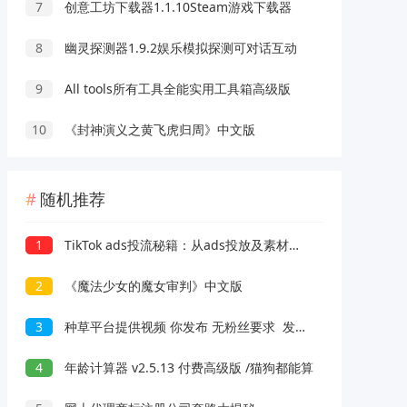
7
创意工坊下载器1.1.10Steam游戏下载器
8
幽灵探测器1.9.2娱乐模拟探测可对话互动
9
All tools所有工具全能实用工具箱高级版
10
《封神演义之黄飞虎归周》中文版
随机推荐
1
TikTok ads投流秘籍：从ads投放及素材拆解，到剪辑去重，全方位传授技巧
2
《魔法少女的魔女审判》中文版
3
种草平台提供视频 你发布 无粉丝要求 发布就有钱 轻松一天3张+【揭秘】
4
年龄计算器 v2.5.13 付费高级版 /猫狗都能算