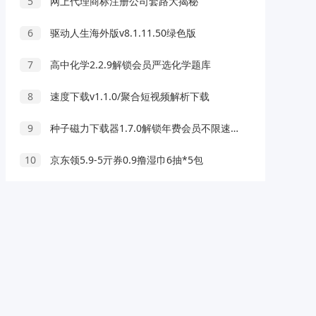
5
网上代理商标注册公司套路大揭秘
6
驱动人生海外版v8.1.11.50绿色版
7
高中化学2.2.9解锁会员严选化学题库
8
速度下载v1.1.0/聚合短视频解析下载
9
种子磁力下载器1.7.0解锁年费会员不限速下载
10
京东领5.9-5亓券0.9撸湿巾6抽*5包