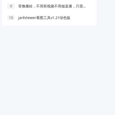
9
零撸搬砖，不用剪视频不用做直播，只需一部手机就能轻松月收入几千上万元
10
jarkViewer看图工具v1.21绿色版