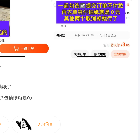
包
抽纸了
买3包抽纸就是0亓