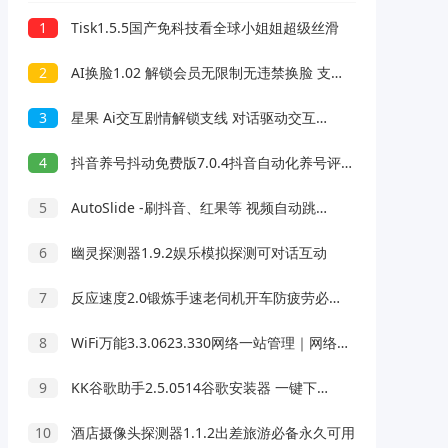
1
Tisk1.5.5国产免科技看全球小姐姐超级丝滑
2
AI换脸1.02 解锁会员无限制无违禁换脸 支持照片/视频
3
星果 Ai交互剧情解锁支线 对话驱动交互故事剧情
4
抖音养号抖动免费版7.0.4抖音自动化养号评论脚本
5
AutoSlide -刷抖音、红果等 视频自动跳过广告 OCR智能识别 v2.6.0
6
幽灵探测器1.9.2娱乐模拟探测可对话互动
7
反应速度2.0锻炼手速老伺机开车防疲劳必备
8
WiFi万能3.3.0623.330网络一站管理｜网络管理天花板｜绿化版
9
KK谷歌助手2.5.0514谷歌安装器 一键下载安装
10
酒店摄像头探测器1.1.2出差旅游必备永久可用