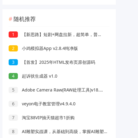
随机推荐
1
【新思路】短剧+网盘拉新，超简单，普通人每月躺赚1w+的小副业
2
小鸡模拟器App v2.8.4纯净版
3
【首发】2025年HTML发布页原创源码
4
起诉状生成器 v1.0
5
Adobe Camera Raw(RAW处理工具)v18.0.0中文版
6
veyon电子教室管理v4.9.4.0
7
淘宝88VIP抽天猫超市1折购
8
AI雕塑实战课，从基础到高级，掌握AI雕塑软件实操及技巧应用成为高手