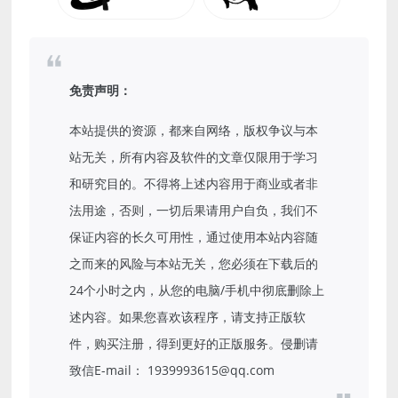
免责声明：
本站提供的资源，都来自网络，版权争议与本
站无关，所有内容及软件的文章仅限用于学习
和研究目的。不得将上述内容用于商业或者非
法用途，否则，一切后果请用户自负，我们不
保证内容的长久可用性，通过使用本站内容随
之而来的风险与本站无关，您必须在下载后的
24个小时之内，从您的电脑/手机中彻底删除上
述内容。如果您喜欢该程序，请支持正版软
件，购买注册，得到更好的正版服务。侵删请
致信E-mail： 1939993615@qq.com