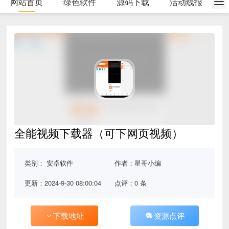
网站首页
绿色软件
源码下载
活动线报
全能视频下载器（可下网页视频）
类别：
安卓软件
作者：星哥小编
更新：2024-9-30 08:00:04
点评：0 条
下载地址
资源点评