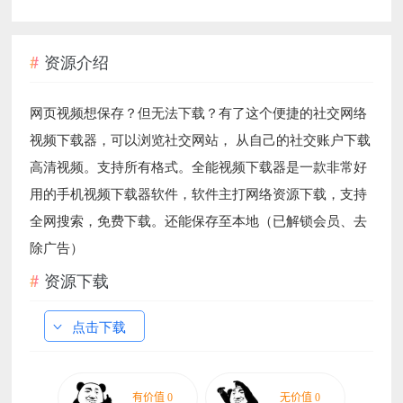
资源介绍
网页视频想保存？但无法下载？有了这个便捷的社交网络
视频下载器，可以浏览社交网站， 从自己的社交账户下载
高清视频。支持所有格式。全能视频下载器是一款非常好
用的手机视频下载器软件，软件主打网络资源下载，支持
全网搜索，免费下载。还能保存至本地（已解锁会员、去
除广告）
资源下载
点击下载