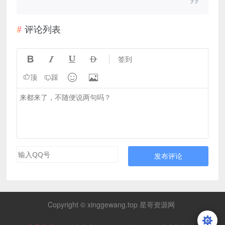
评论列表




签到


顶
踩
发布评论
Copyright © xinggewang.top 星哥资源网