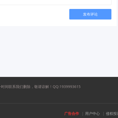
发布评论
联系我们删除，敬请谅解！QQ:1939993615
广告合作
|
用户中心
|
侵权投