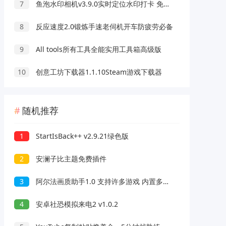
7
鱼泡水印相机v3.9.0实时定位水印打卡 免费无广告
8
反应速度2.0锻炼手速老伺机开车防疲劳必备
9
All tools所有工具全能实用工具箱高级版
10
创意工坊下载器1.1.10Steam游戏下载器
随机推荐
1
StartIsBack++ v2.9.21绿色版
2
安澜子比主题免费插件
3
阿尔法画质助手1.0 支持许多游戏 内置多种功能
4
安卓社恐模拟来电2 v1.0.2