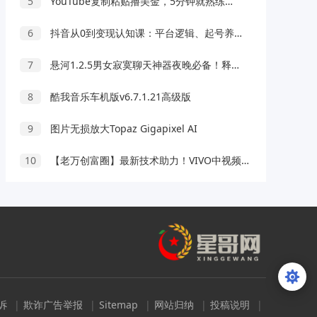
5
YouTube复制粘贴撸美金，5分钟就熟练，1天收入700美金！！收入无上限，可批量！
6
抖音从0到变现认知课：平台逻辑、起号养号、流量解决与多变现玩法教学
7
悬河1.2.5男女寂寞聊天神器夜晚必备！释放天性
8
酷我音乐车机版v6.7.1.21高级版
9
图片无损放大Topaz Gigapixel AI
10
【老万创富圈】最新技术助力！VIVO中视频项目每周轻松赚1w+，AI去重大揭秘！
诉
|
欺诈广告举报
|
Sitemap
|
网站归纳
|
投稿说明
|