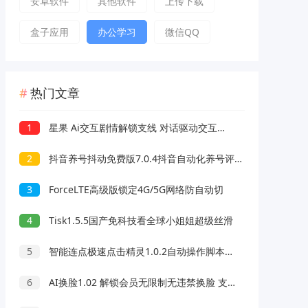
安卓软件
其他软件
上传下载
盒子应用
办公学习
微信QQ
热门文章
1
星果 Ai交互剧情解锁支线 对话驱动交互故事剧情
2
抖音养号抖动免费版7.0.4抖音自动化养号评论脚本
3
ForceLTE高级版锁定4G/5G网络防自动切
4
Tisk1.5.5国产免科技看全球小姐姐超级丝滑
5
智能连点极速点击精灵1.0.2自动操作脚本录制解放双手
6
AI换脸1.02 解锁会员无限制无违禁换脸 支持照片/视频