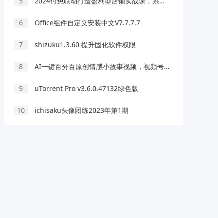
5
2024付免联动打造盈利型店铺实战课，系统化推广 从选品到打造爆款操作
6
Office组件自定义安装中文V7.7.7.7
7
shizuku1.3.60 提升固化软件权限
8
AI一键百分百原创情感小故事视频，视频号最顶赛道，日入1000+
9
uTorrent Pro v3.6.0.47132绿色版
10
ichisaku头像团练2023年第1期