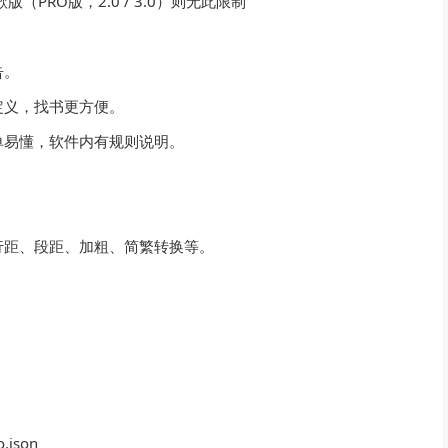
（PRO版，2.0 / 3.0）则无此限制
告。
定义，找书更方便。
单易懂，软件内有规则说明。
行距、段距、加粗、简繁转换等。
o.json