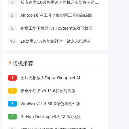
7
反应速度2.0锻炼手速老伺机开车防疲劳必备
8
All tools所有工具全能实用工具箱高级版
9
创意工坊下载器1.1.10Steam游戏下载器
10
ZK助手3.1.9智能倒计时一键京东抢茅台
随机推荐
1
图片无损放大Topaz Gigapixel AI
2
安卓小红书 v9.11.6谷歌商店版
3
WinHex v21.4 SR-0绿色单文件版
4
GitHub Desktop v3.3.18.0汉化版