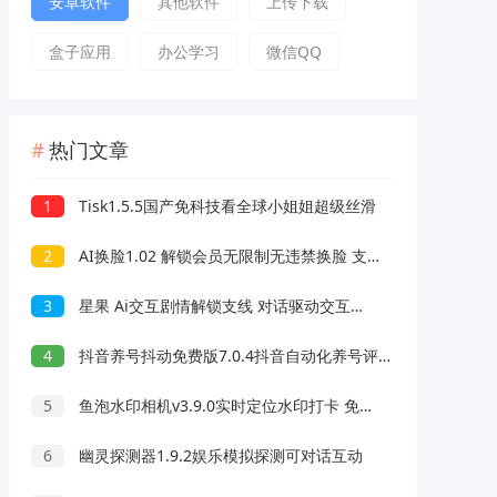
安卓软件
其他软件
上传下载
盒子应用
办公学习
微信QQ
热门文章
1
Tisk1.5.5国产免科技看全球小姐姐超级丝滑
2
AI换脸1.02 解锁会员无限制无违禁换脸 支持照片/视频
3
星果 Ai交互剧情解锁支线 对话驱动交互故事剧情
4
抖音养号抖动免费版7.0.4抖音自动化养号评论脚本
5
鱼泡水印相机v3.9.0实时定位水印打卡 免费无广告
6
幽灵探测器1.9.2娱乐模拟探测可对话互动