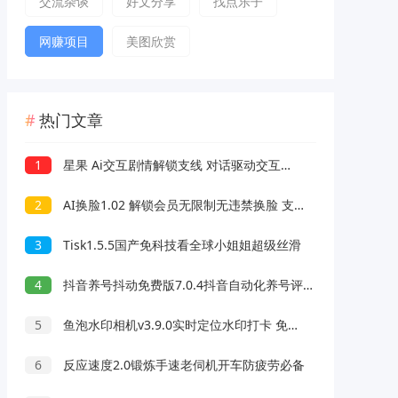
交流杂谈
好文分享
找点乐子
网赚项目
美图欣赏
热门文章
1
星果 Ai交互剧情解锁支线 对话驱动交互故事剧情
2
AI换脸1.02 解锁会员无限制无违禁换脸 支持照片/视频
3
Tisk1.5.5国产免科技看全球小姐姐超级丝滑
4
抖音养号抖动免费版7.0.4抖音自动化养号评论脚本
5
鱼泡水印相机v3.9.0实时定位水印打卡 免费无广告
6
反应速度2.0锻炼手速老伺机开车防疲劳必备