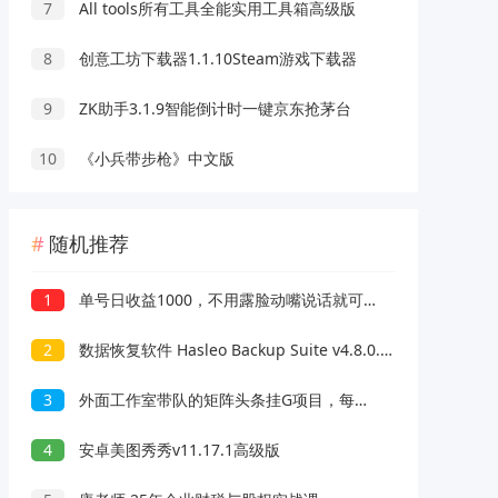
7
All tools所有工具全能实用工具箱高级版
8
创意工坊下载器1.1.10Steam游戏下载器
9
ZK助手3.1.9智能倒计时一键京东抢茅台
10
《小兵带步枪》中文版
随机推荐
1
单号日收益1000，不用露脸动嘴说话就可以，门槛低容易上手
2
数据恢复软件 Hasleo Backup Suite v4.8.0.2 最新便携版
3
外面工作室带队的矩阵头条挂G项目，每天收益5张+，全流程教学【附全套工具】
4
安卓美图秀秀v11.17.1高级版