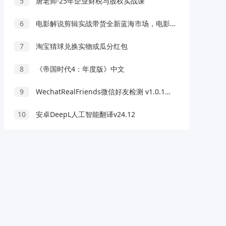
5
唐老师·25年企业财税与股权实战课
6
电影解说剪辑实战带货全新蓝海市场，电影解说实战课程（16节）
7
淘宝猜球兑换实物或瓜分红包
8
《帝国时代4：年度版》中文
9
WechatRealFriends微信好友检测 v1.0.1绿色版
10
安卓DeepL人工智能翻译v24.12