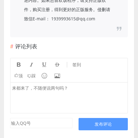
述内容。如果您喜欢该程序，请支持正版软
件，购买注册，得到更好的正版服务。侵删请
致信E-mail： 1939993615@qq.com
评论列表




签到


顶
踩
发布评论