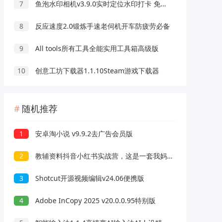
7
鱼泡水印相机v3.9.0实时定位水印打卡 免费无广告
8
反应速度2.0锻炼手速老伺机开车防疲劳必备
9
All tools所有工具全能实用工具箱高级版
10
创意工坊下载器1.1.10Steam游戏下载器
随机推荐
1
安卓淘小说 v9.9.2去广告会员版
2
教辅资料抖音小红书实战营，这是一套我妈和我奶看完都会的SOP，低成本低风险创业
3
Shotcut开源视频编辑v24.06便携版
4
Adobe InCopy 2025 v20.0.0.95特别版