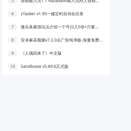
5
智能输入法1.1.4高情商AI输入法AI人设精准回复｜闷骚型｜解锁版
6
zTasker v1.95一键定时自动化任务
7
微头条最强玩法介绍一个号日入5张+只要一部手机适合小白
8
安卓麻花视频v7.2.0去广告纯净版-海量免费影视
9
《人偶回来了》中文版
10
Sandboxie v5.69.6正式版