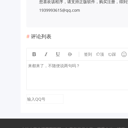
您喜欢该程序，请支持正版软件，购买注册，得到更
1939993615@qq.com
评论列表





签到
顶
踩