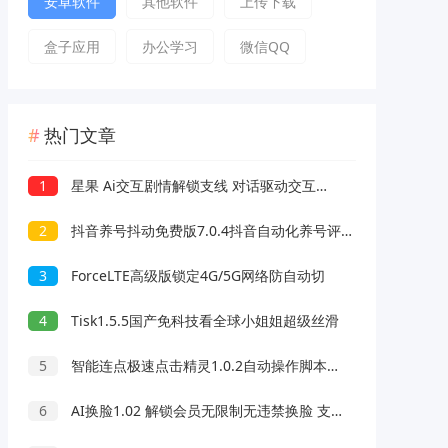
安卓软件
其他软件
上传下载
盒子应用
办公学习
微信QQ
热门文章
1
星果 Ai交互剧情解锁支线 对话驱动交互故事剧情
2
抖音养号抖动免费版7.0.4抖音自动化养号评论脚本
3
ForceLTE高级版锁定4G/5G网络防自动切
4
Tisk1.5.5国产免科技看全球小姐姐超级丝滑
5
智能连点极速点击精灵1.0.2自动操作脚本录制解放双手
6
AI换脸1.02 解锁会员无限制无违禁换脸 支持照片/视频