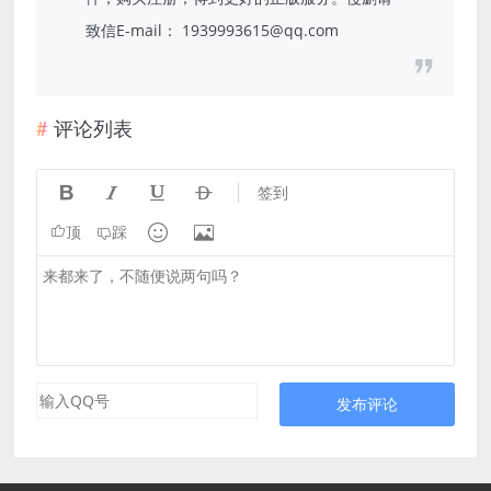
致信E-mail： 1939993615@qq.com
评论列表




签到


顶
踩
发布评论