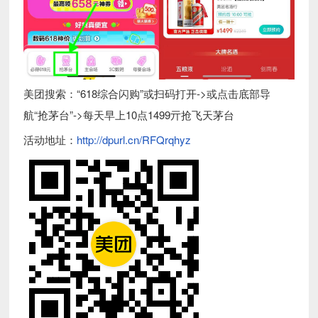
美团搜索：“618综合闪购”或扫码打开->或点击底部导
航“抢茅台”->每天早上10点1499亓抢飞天茅台
活动地址：
http://dpurl.cn/RFQrqhyz