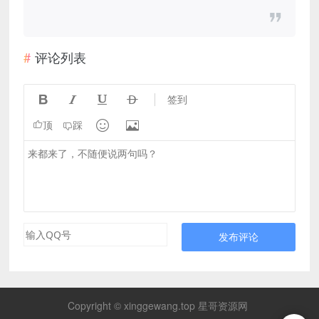
评论列表




签到


顶
踩
发布评论
Copyright © xinggewang.top 星哥资源网