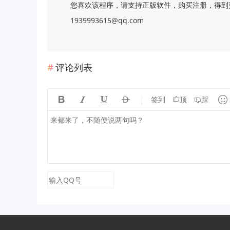
您喜欢该程序，请支持正版软件，购买注册，得到更
1939993615@qq.com
评论列表





签到
顶
踩