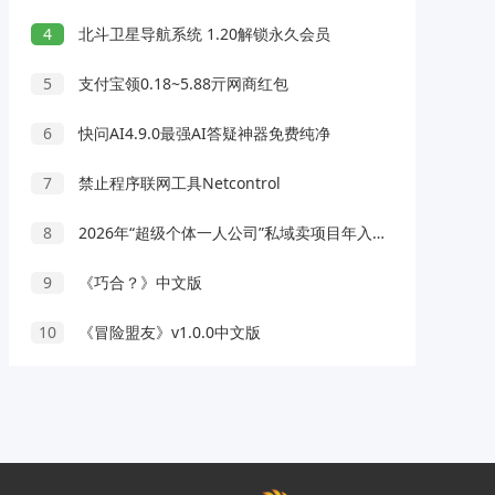
4
北斗卫星导航系统 1.20解锁永久会员
5
支付宝领0.18~5.88亓网商红包
6
快问AI4.9.0最强AI答疑神器免费纯净
7
禁止程序联网工具Netcontrol
8
2026年“超级个体一人公司”私域卖项目年入百万，个人IP-精准引流-项目包装-转化成交
9
《巧合？》中文版
10
《冒险盟友》v1.0.0中文版