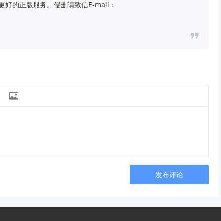
好的正版服务。侵删请致信E-mail：

发布评论