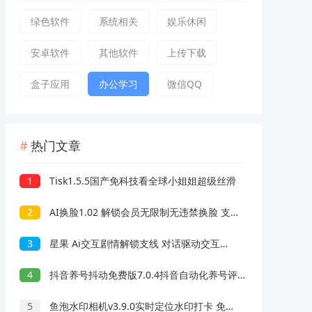
绿色软件
系统相关
娱乐休闲
安卓软件
其他软件
上传下载
盒子应用
办公学习
微信QQ
热门文章
1
Tisk1.5.5国产免科技看全球小姐姐超级丝滑
2
AI换脸1.02 解锁会员无限制无违禁换脸 支持照片/视频
3
星果 Ai交互剧情解锁支线 对话驱动交互故事剧情
4
抖音养号抖动免费版7.0.4抖音自动化养号评论脚本
5
鱼泡水印相机v3.9.0实时定位水印打卡 免费无广告