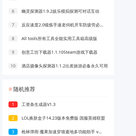
6
幽灵探测器1.9.2娱乐模拟探测可对话互动
7
反应速度2.0锻炼手速老伺机开车防疲劳必备
8
All tools所有工具全能实用工具箱高级版
9
创意工坊下载器1.1.10Steam游戏下载器
10
酒店摄像头探测器1.1.2出差旅游必备永久可用
随机推荐
1
工资条生成器V1.3
2
LOL换肤盒子14.23版本免费版 国服英雄联盟
3
枪林弹雨·魔果加速穿墙遁地多功能助手 v6.17